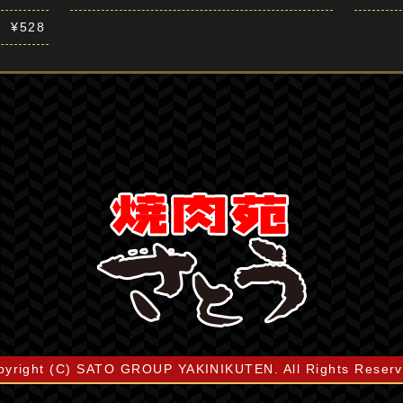
¥528
pyright (C) SATO GROUP YAKINIKUTEN. All Rights Reserv