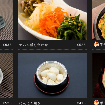
¥935
ナムル盛り合わせ
おすすめ
¥528
手
¥528
にんにく焼き
おすすめ
¥418
手